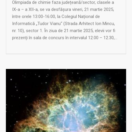
Olimpiada de chimie faza județeană/sector, clasele a
IX-a – a XII-a, se va desfășura vineri, 21 martie 2025,
între orele 13:00-16:00, la Colegiul Național de
Informatică „Tudor Vianu“ (Strada Arhitect Ion Mincu,
nr. 10), sector 1. În ziua de 21 martie 2025, elevii vor fi
prezenți în sala de concurs în intervalul 12.00 – 12.30,...