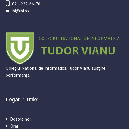
Bucuresti, Sector 1, str. Arh. Ion Mincu, Romania
021-222-66-70
lbi@lbi.ro
Colegiul Național de Informatică Tudor Vianu susține
performanța.
Legături utile: