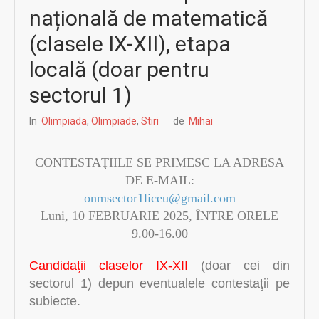
națională de matematică
(clasele IX-XII), etapa
locală (doar pentru
sectorul 1)
In
Olimpiada
,
Olimpiade
,
Stiri
de
Mihai
CONTESTAŢIILE SE PRIMESC LA ADRESA
DE E-MAIL:
onmsector1liceu@gmail.com
Luni, 10 FEBRUARIE 2025, ÎNTRE ORELE
9.00-16.00
Candidații claselor IX-XII
(doar cei din
sectorul 1) depun eventualele contestaţii pe
subiecte.