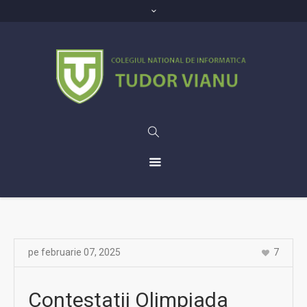
pe
februarie 07
,
2025
7
Contestatii Olimpiada