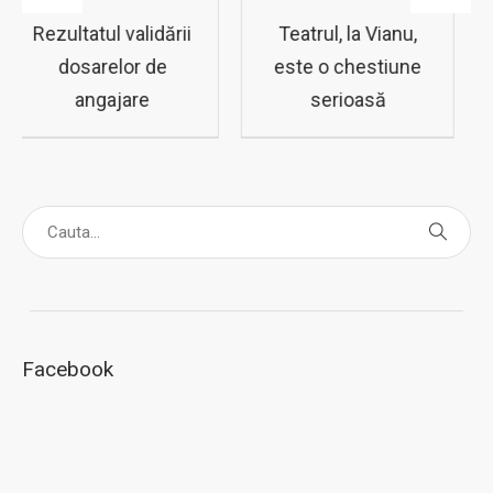
Teatrul, la Vianu,
Subiectele si
este o chestiune
baremul de
serioasă
corectare ZIUA 1
Micii Campioni
2022
Facebook