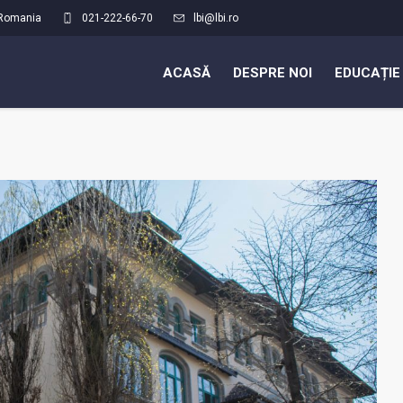
Romania
021-222-66-70
lbi@lbi.ro
ACASĂ
DESPRE NOI
EDUCAȚIE