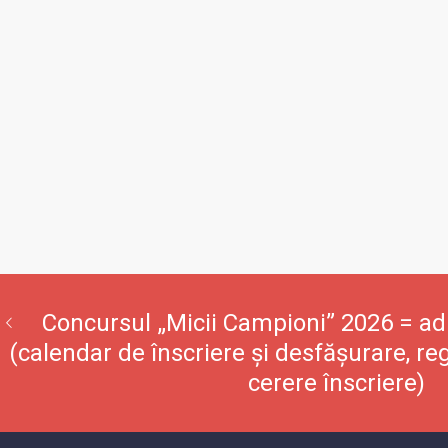
Concursul „Micii Campioni” 2026 = adm
(calendar de înscriere și desfășurare, r
cerere înscriere)