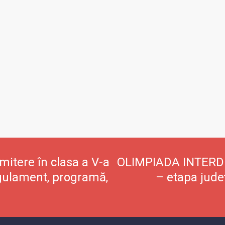
itere în clasa a V-a
OLIMPIADA INTERDI
– etapa jude
egulament, programă,