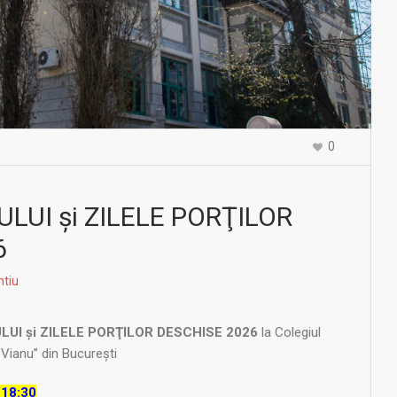
0
ULUI şi ZILELE PORŢILOR
6
ntiu
LUI şi ZILELE PORŢILOR DESCHISE 2026
la Colegiul
Vianu” din Bucureşti
–
18:30