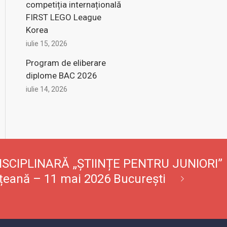
competiția internațională
FIRST LEGO League
Korea
iulie 15, 2026
Program de eliberare
diplome BAC 2026
iulie 14, 2026
SCIPLINARĂ „ȘTIINȚE PENTRU JUNIORI”
țeană – 11 mai 2026 București