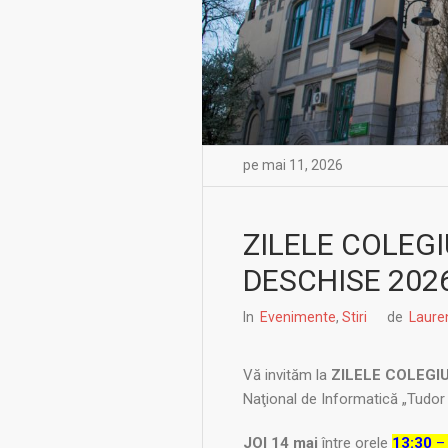
pe
mai 11
,
2026
ZILELE COLEGI
DESCHISE 202
In
Evenimente
,
Stiri
de
Laure
Vă invităm la
ZILELE COLEGIU
Naţional de Informatică „Tudor 
JOI 14 mai
între orele
13:30