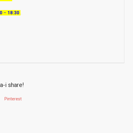
30
–
18:30
.
a-i share!
Pinterest