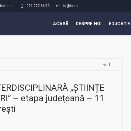
Romania
021-222-66-70
lbi@lbi.ro
ACASĂ
DESPRE NOI
EDUCAȚIE
1
ERDISCIPLINARĂ „ȘTIINȚE
I” – etapa județeană – 11
ești