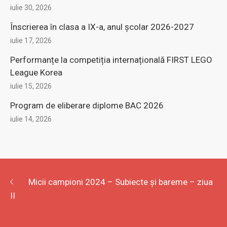
Ridicare cereri transfer la clasa a V-a pentru anul
şcolar 2026-2027
iulie 30, 2026
Înscrierea în clasa a IX-a, anul şcolar 2026-2027
iulie 17, 2026
Performanțe la competiția internațională FIRST LEGO
League Korea
iulie 15, 2026
Program de eliberare diplome BAC 2026
iulie 14, 2026
Micii campioni 2024 – Subiecte și bareme – ziua
II