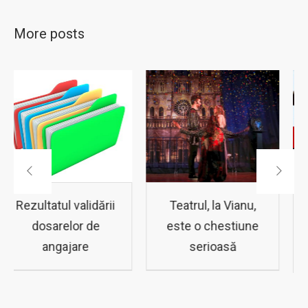
More posts
Teatrul, la Vianu,
Subiectele si
este o chestiune
baremul de
serioasă
corectare ZIUA 1
Micii Campioni
2022