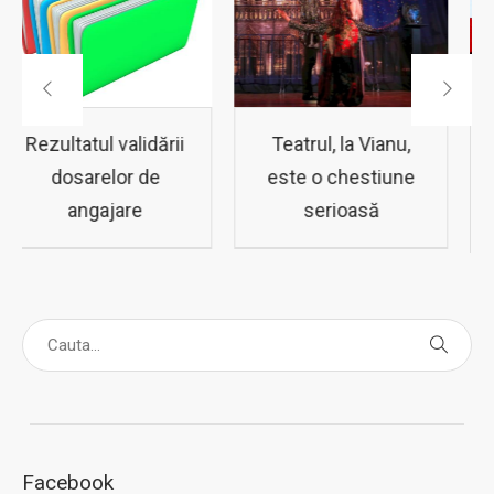
Teatrul, la Vianu,
Subiectele si
este o chestiune
baremul de
serioasă
corectare ZIUA 1
Micii Campioni
2022