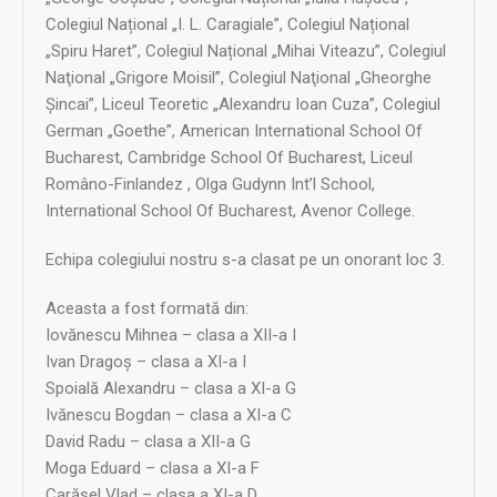
Colegiul Național „I. L. Caragiale”, Colegiul Național
„Spiru Haret”, Colegiul Național „Mihai Viteazu”, Colegiul
Naţional „Grigore Moisil”, Colegiul Naţional „Gheorghe
Şincai”, Liceul Teoretic „Alexandru Ioan Cuza”, Colegiul
German „Goethe”, American International School Of
Bucharest, Cambridge School Of Bucharest, Liceul
Româno-Finlandez , Olga Gudynn Int’l School,
International School Of Bucharest, Avenor College.
Echipa colegiului nostru s-a clasat pe un onorant loc 3.
Aceasta a fost formată din:
Iovănescu Mihnea – clasa a XII-a I
Ivan Dragoș – clasa a XI-a I
Spoială Alexandru – clasa a XI-a G
Ivănescu Bogdan – clasa a XI-a C
David Radu – clasa a XII-a G
Moga Eduard – clasa a XI-a F
Carășel Vlad – clasa a XI-a D