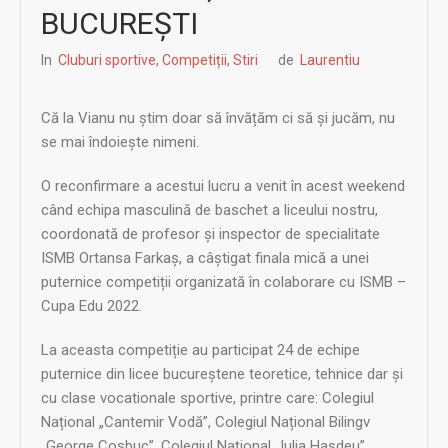
BUCUREȘTI
In
Cluburi sportive
,
Competiții
,
Stiri
de
Laurentiu
Că la Vianu nu știm doar să învățăm ci să și jucăm, nu
se mai îndoiește nimeni.
O reconfirmare a acestui lucru a venit în acest weekend
când echipa masculină de baschet a liceului nostru,
coordonată de profesor și inspector de specialitate
ISMB Ortansa Farkaș, a câștigat finala mică a unei
puternice competiții organizată în colaborare cu ISMB –
Cupa Edu 2022.
La aceasta competiție au participat 24 de echipe
puternice din licee bucureștene teoretice, tehnice dar și
cu clase vocationale sportive, printre care: Colegiul
Național „Cantemir Vodă”, Colegiul Național Bilingv
„George Coșbuc”, Colegiul Național „Iulia Haşdeu”,