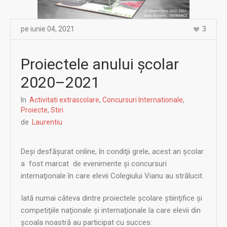
pe
iunie 04
,
2021
3
Proiectele anului şcolar
2020–2021
In
Activitati extrascolare
,
Concursuri Internationale
,
Proiecte
,
Stiri
de
Laurentiu
Deşi desfăşurat online, în condiţii grele, acest an şcolar
a fost marcat de evenimente şi concursuri
internaţionale în care elevii Colegiului Vianu au strălucit.
Iată numai câteva dintre proiectele şcolare ştiinţifice şi
competiţiile naţionale şi internaţionale la care elevii din
şcoala noastră au participat cu succes: