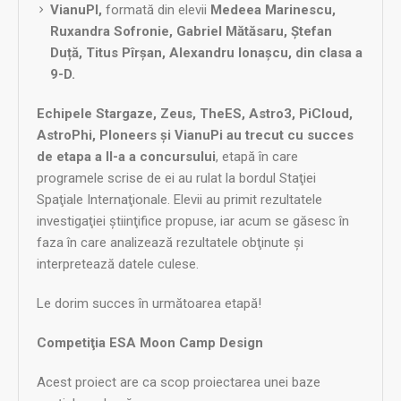
VianuPI,
formată din elevii
Medeea Marinescu,
Ruxandra Sofronie, Gabriel Mătăsaru, Ștefan
Duță, Titus Pîrșan, Alexandru Ionașcu, din clasa a
9-D.
Echipele Stargaze, Zeus, TheES, Astro3, PiCloud,
AstroPhi, PIoneers şi VianuPi au trecut cu succes
de etapa a II-a a concursului
, etapă în care
programele scrise de ei au rulat la bordul Staţiei
Spaţiale Internaţionale. Elevii au primit rezultatele
investigaţiei ştiinţifice propuse, iar acum se găsesc în
faza în care analizează rezultatele obţinute şi
interpretează datele culese.
Le dorim succes în următoarea etapă!
Competiţia ESA Moon Camp Design
Acest proiect are ca scop proiectarea unei baze