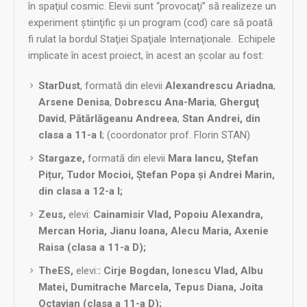
în spaţiul cosmic. Elevii sunt “provocaţi” să realizeze un
experiment ştiinţific şi un program (cod) care să poată
fi rulat la bordul Staţiei Spaţiale Internaţionale. Echipele
implicate în acest proiect, în acest an şcolar au fost:
StarDust
, formată din elevii
Alexandrescu Ariadna
,
Arsene Denisa
,
Dobrescu Ana-Maria
,
Gherguţ
David
,
Pătărlăgeanu Andreea
,
Stan Andrei, din
clasa a 11-a I
; (coordonator prof. Florin STAN)
Stargaze,
formată din elevii
Mara Iancu, Ștefan
Pițur, Tudor Mocioi, Ștefan Popa și Andrei Marin,
din clasa a 12-a I;
Zeus,
elevi:
Cainamisir Vlad, Popoiu Alexandra,
Mercan Horia, Jianu Ioana, Alecu Maria, Axenie
Raisa (clasa a 11-a D)
;
TheES
,
elevi:
: Cirje Bogdan, Ionescu Vlad, Albu
Matei, Dumitrache Marcela, Tepus Diana, Joita
Octavian (clasa a 11-a D)
;