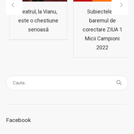
Rezultatul validării
Teatrul, la Vianu,
dosarelor de
este o chestiune
angajare
serioasă
Facebook