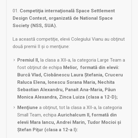
Competiţia internaţională Space Settlement
Design Contest, organizată de National Space
Society (NSS, SUA).
La această competiţie, elevii Colegiului Vianu au obţinut
două premii II şi o menţiune:
Premiul II,
la clasa a XII-a, la categoria Large Team a
fost obţinut de echipa
Melior, formată din elevii:
Burcă Vlad, Ciobănescu Laura Ștefania, Cruceru
Raluca Elena, Ionescu Sorana Maria, Nechita
Sebastian Alexandru, Panait Ana-Maria, Păun
Monica Alexandra, Zinca Luiza (clasa a 12-D);
Menţiune
a obţinut, tot la clasa a XII-a, la categoria
Small Team, echipa
Aurichalcum II, formată din
elevii Mara Iancu, Andrei Marin, Tudor Mocioi și
Ştefan Piţur (clasa a 12-a I):