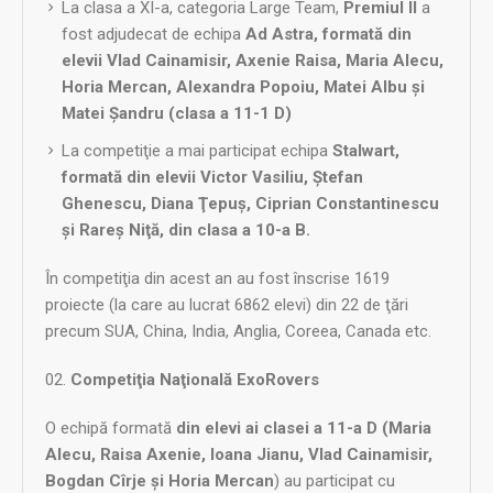
La clasa a XI-a, categoria Large Team,
Premiul II
a
fost adjudecat de echipa
Ad Astra, formată din
elevii Vlad Cainamisir, Axenie Raisa, Maria Alecu,
Horia Mercan, Alexandra Popoiu, Matei Albu şi
Matei Şandru (clasa a 11-1 D)
La competiţie a mai participat echipa
Stalwart,
formată din elevii Victor Vasiliu, Ştefan
Ghenescu, Diana Ţepuş, Ciprian Constantinescu
şi Rareş Niţă, din clasa a 10-a B.
În competiţia din acest an au fost înscrise 1619
proiecte (la care au lucrat 6862 elevi) din 22 de ţări
precum SUA, China, India, Anglia, Coreea, Canada etc.
Competiţia Naţională ExoRovers
O echipă formată
din elevi ai clasei a 11-a D (Maria
Alecu, Raisa Axenie, Ioana Jianu, Vlad Cainamisir,
Bogdan Cîrje şi Horia Mercan
) au participat cu