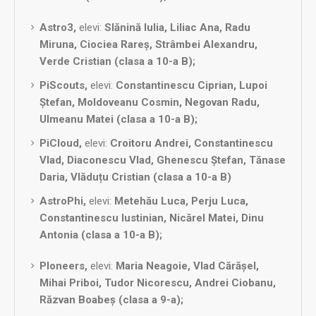
Astro3,
elevi:
Slănină Iulia, Liliac Ana, Radu
Miruna, Ciociea Rareș, Strâmbei Alexandru,
Verde Cristian (clasa a 10-a B);
PiScouts,
elevi:
Constantinescu Ciprian, Lupoi
Ștefan, Moldoveanu Cosmin, Negovan Radu,
Ulmeanu Matei (clasa a 10-a B);
PiCloud,
elevi:
Croitoru Andrei, Constantinescu
Vlad, Diaconescu Vlad, Ghenescu Ștefan, Tănase
Daria, Vlăduțu Cristian (clasa a 10-a B)
AstroPhi,
elevi:
Metehău Luca, Perju Luca,
Constantinescu Iustinian, Nicărel Matei, Dinu
Antonia (clasa a 10-a B);
PIoneers,
elevi:
Maria Neagoie, Vlad Cărășel,
Mihai Priboi, Tudor Nicorescu, Andrei Ciobanu,
Răzvan Boabeș (clasa a 9-a);