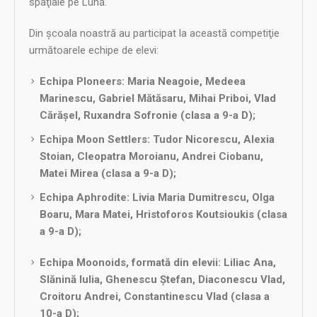
spaţiale pe Lună.
Din şcoala noastră au participat la această competiţie
următoarele echipe de elevi:
Echipa PIoneers: Maria Neagoie, Medeea
Marinescu, Gabriel Mătăsaru, Mihai Priboi, Vlad
Cărășel, Ruxandra Sofronie (clasa a 9-a D);
Echipa Moon Settlers: Tudor Nicorescu, Alexia
Stoian, Cleopatra Moroianu, Andrei Ciobanu,
Matei Mirea (clasa a 9-a D);
Echipa Aphrodite: Livia Maria Dumitrescu, Olga
Boaru, Mara Matei, Hristoforos Koutsioukis (clasa
a 9-a D);
Echipa Moonoids, formată din elevii: Liliac Ana,
Slănină Iulia, Ghenescu Ștefan, Diaconescu Vlad,
Croitoru Andrei, Constantinescu Vlad (clasa a
10-a D);