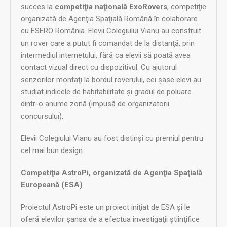
succes la
competiţia naţională ExoRovers
, competiţie
organizată de Agenţia Spaţială Română în colaborare
cu ESERO România. Elevii Colegiului Vianu au construit
un rover care a putut fi comandat de la distanţă, prin
intermediul internetului, fără ca elevii să poată avea
contact vizual direct cu dispozitivul. Cu ajutorul
senzorilor montaţi la bordul roverului, cei şase elevi au
studiat indicele de habitabilitate şi gradul de poluare
dintr-o anume zonă (impusă de organizatorii
concursului).
Elevii Colegiului Vianu au fost distinşi cu premiul pentru
cel mai bun design.
Competiţia AstroPi, organizată de Agenţia Spaţială
Europeană (ESA)
Proiectul AstroPi este un proiect iniţiat de ESA şi le
oferă elevilor şansa de a efectua investigaţii ştiinţifice