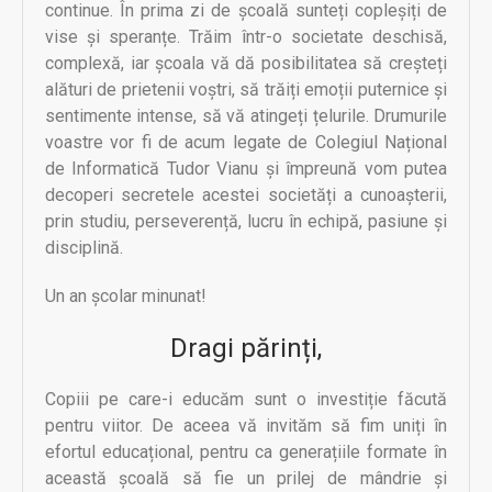
continue. În prima zi de școală sunteți copleșiți de
vise și speranțe. Trăim într-o societate deschisă,
complexă, iar școala vă dă posibilitatea să creșteți
alături de prietenii voștri, să trăiți emoții puternice și
sentimente intense, să vă atingeți țelurile. Drumurile
voastre vor fi de acum legate de Colegiul Național
de Informatică Tudor Vianu și împreună vom putea
decoperi secretele acestei societăți a cunoașterii,
prin studiu, perseverență, lucru în echipă, pasiune și
disciplină.
Un an școlar minunat!
Dragi părinți,
Copiii pe care-i educăm sunt o investiție făcută
pentru viitor. De aceea vă invităm să fim uniți în
efortul educațional, pentru ca generațiile formate în
această școală să fie un prilej de mândrie și