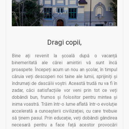
Dragi copii,
Bine ați revenit la școală după o vacanță
binemeritată ale cărei amintiri vă sunt încă
proaspete. Începeți acum un nou an școlar, în timpul
căruia veți descoperi noi taine ale lumii, sprijiniți și
îndrumați de dascălii voștri. Această trudă nu va fi în
zadar, căci satisfacțiile vor veni prin tot ce veți
dobândi bun, frumos și folositor pentru mintea și
inima voastră. Trăim într-o lume aflată într-o evoluție
accelerată a cunoașterii civilizației, cu care trebuie
să ținem pasul. Prin educație, veți dobândi gândirea
necesară pentru a face față acestor provocări