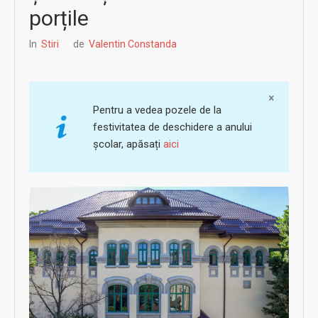
porțile
In
Stiri
de
Valentin Constanda
Pentru a vedea pozele de la
festivitatea de deschidere a anului
școlar, apăsați
aici