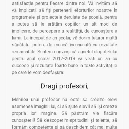
satisfacție pentru fiecare dintre noi. Vă invităm să
vă implicați, să fiți partenerii eforturilor noastre în
programele și proiectele derulate de școală, pentru
a putea să le arătăm copiilor un alt mod de
implicare, de percepere a realității, de cunoaștere a
lumii. La început de an școlar, vă dorim tuturor multă
sănătate, putere de muncă încununată cu rezultate
remarcabile. Suntem convinși că sunetul clopoțelului
pentru anul școlar 2017-2018 va vesti un an cu
succese și rezultate foarte bune în toate activitățile
pe care le vom desfășura.
Dragi profesori,
Menirea unui profesor nu este să creeze elevi
asemenea imaginii lui, ci să ajute elevii să își creeze
propria lor imagine.
Să păstrăm vie flacăra
cunoașterii! Să descoperim aptitudini și talente, să
formăm competențe și să deschidem cât mai multe