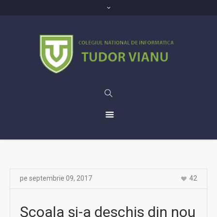
pe
septembrie 09
,
2017
42
Școala și-a deschis din nou